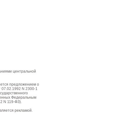
ваниями центральной
яется предложением о
 07.02.1992 N 2300-1
осударственного
вленных Федеральным
2 N 119-ФЗ).
вляется рекламой.