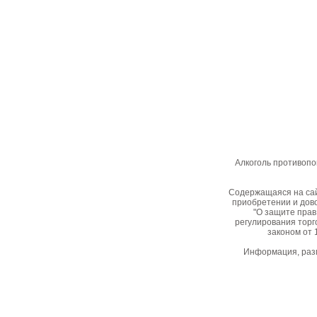
Алкоголь противопо
Содержащаяся на сай
приобретении и дово
"О защите прав
регулирования торг
законом от 
Информация, разм