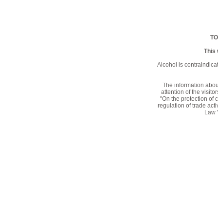
TO
This
Alcohol is contraindic
The information about 
attention of the visi
"On the protection of
regulation of trade act
Law 