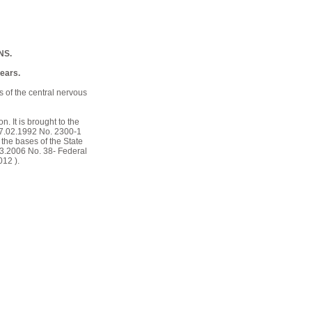
NS.
ears.
 of the central nervous
n. It is brought to the
 07.02.1992 No. 2300-1
the bases of the State
.03.2006 No. 38- Federal
12 ).