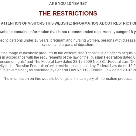
ARE YOU 18 YEARS?
THE RESTRICTIONS
 ATTENTION OF VISITORS THIS WEBSITE: INFORMATION ABOUT RESTRICTIO
 website contains information that is not recommended to persons younger 18 y
ated to persons under 18 years, pregnant and nursing women, persons with diseases
system and organs of digestion.
the range of alcoholic products in the website disn`t constitute an offer to acquisitio
tors in accordance with the requirements of the law of the Russian Federation dated
 consumer rights" and The Federal Law dated 28.12.2009 No. 381- Federal Law "On 
ivity in the Russian Federation" with restrictions imposed by Federal Law dated 13
"On advertising" ( as amended by Federal Law No.119- Federal Law dated 20.07.20
The information on this website belongs to the category of information products.